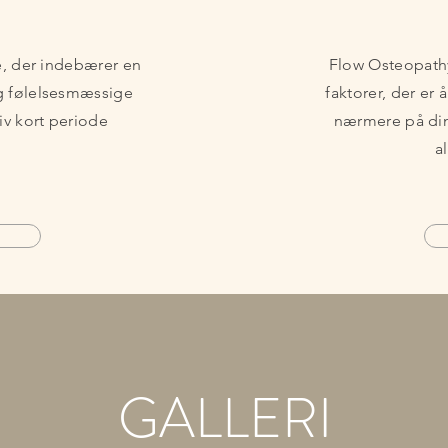
e, der indebærer en
Flow Osteopathy
g følelsesmæssige
faktorer, der er å
iv kort periode
nærmere på din 
a
GALLERI