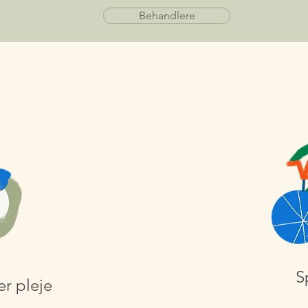
Behandlere
S
r pleje