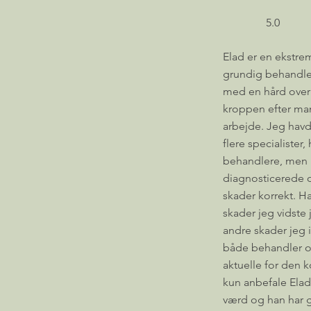
5.0
Elad er en ekstre
grundig behandler
med en hård overb
kroppen efter man
arbejde. Jeg hav
flere specialister
behandlere, men E
diagnosticerede
skader korrekt. 
skader jeg vidste
andre skader jeg 
både behandler og
aktuelle for den 
kun anbefale Elad
værd og han har g