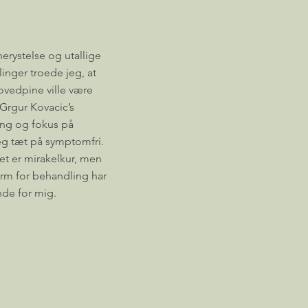
nerystelse og utallige
inger troede jeg, at
vedpine ville være
Grgur Kovacic’s
ing og fokus på
eg tæt på symptomfri.
det er mirakelkur, men
orm for behandling har
de for mig.