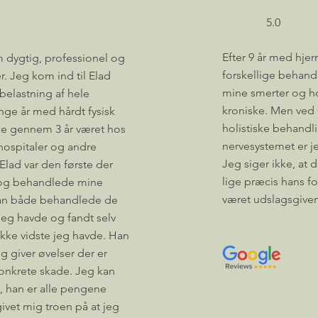
5.0
Efter 9 år med hjer
m dygtig, professionel og
forskellige behandl
. Jeg kom ind til Elad
mine smerter og ho
elastning af hele
kroniske. Men ved 
ge år med hårdt fysisk
holistiske behandl
de gennem 3 år været hos
nervesystemet er j
, hospitaler og andre
Jeg siger ikke, at 
lad var den første der
lige præcis hans f
 og behandlede mine
været udslagsgiven
Han både behandlede de
 jeg havde og fandt selv
ikke vidste jeg havde. Han
 giver øvelser der er
konkrete skade. Jeg kan
, han er alle pengene
ivet mig troen på at jeg