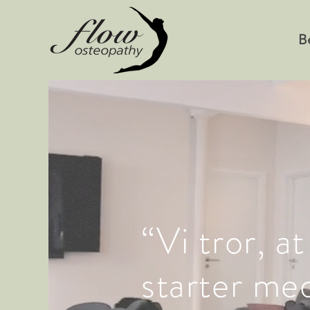
B
“Vi tror, ​​
starter med