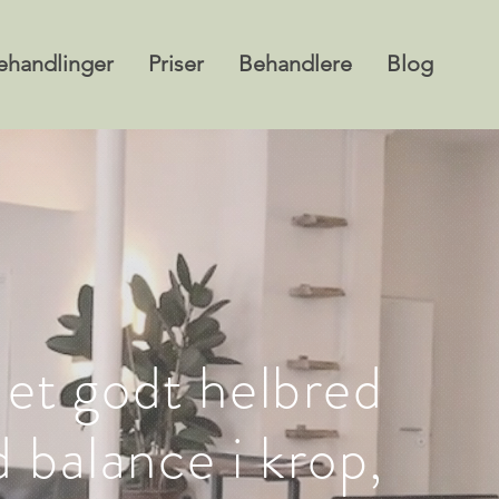
ehandlinger
Priser
Behandlere
Blog
at et godt helbred
 balance i krop,