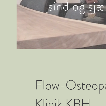
sind og sjæ
osteopat Østerbro
Flow-
Osteop
Klinik KBH